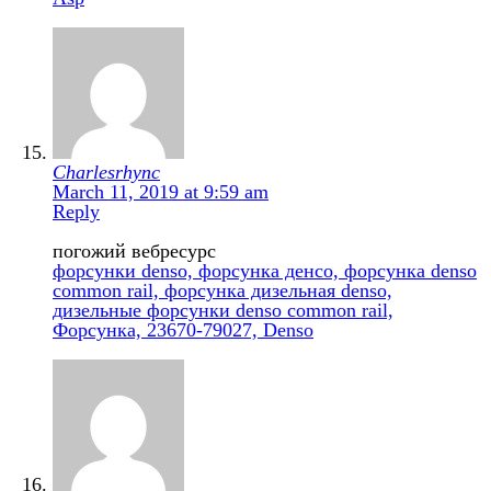
Charlesrhync
March 11, 2019 at 9:59 am
Reply
погожий вебресурс
форсунки denso, форсунка денсо, форсунка denso
common rail, форсунка дизельная denso,
дизельные форсунки denso common rail,
Форсунка, 23670-79027, Denso