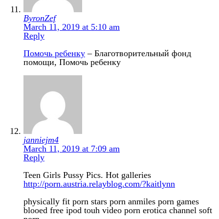
ByronZef
March 11, 2019 at 5:10 am
Reply
Помочь ребенку
– Благотворительный фонд
помощи, Помочь ребенку
janniejm4
March 11, 2019 at 7:09 am
Reply
Teen Girls Pussy Pics. Hot galleries
http://porn.austria.relayblog.com/?kaitlynn
physically fit porn stars porn anmiles porn games
blooed free ipod touh video porn erotica channel soft
porn