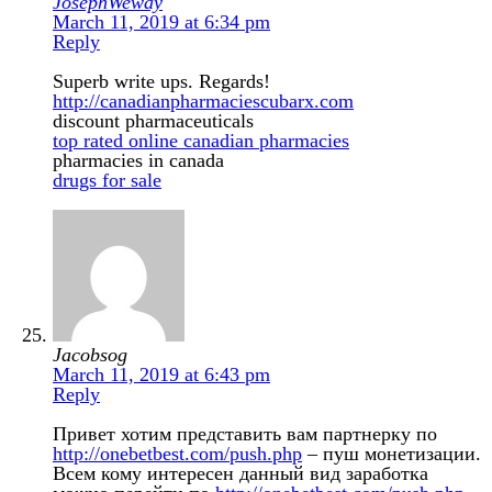
JosephWeway
March 11, 2019 at 6:34 pm
Reply
Superb write ups. Regards!
http://canadianpharmaciescubarx.com
discount pharmaceuticals
top rated online canadian pharmacies
pharmacies in canada
drugs for sale
Jacobsog
March 11, 2019 at 6:43 pm
Reply
Привет хотим представить вам партнерку по
http://onebetbest.com/push.php
– пуш монетизации.
Всем кому интересен данный вид заработка