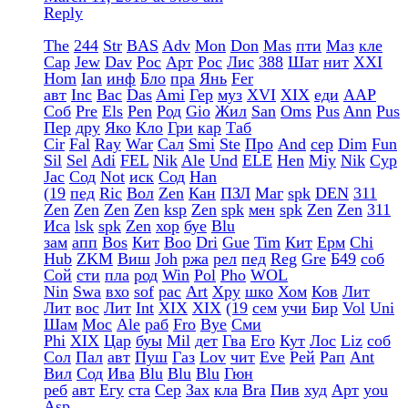
Reply
The
244
Str
BAS
Adv
Mon
Don
Mas
пти
Маз
кле
Сар
Jew
Dav
Рос
Арт
Рос
Лис
388
Шат
нит
XXI
Hom
Ian
инф
Бло
пра
Янь
Fer
авт
Inc
Вас
Das
Ami
Гер
муз
XVI
XIX
еди
ААР
Соб
Pre
Els
Pen
Род
Gio
Жил
San
Oms
Pus
Ann
Pus
Пер
дру
Яко
Кло
Гри
кар
Таб
Cir
Fal
Ray
War
Сал
Smi
Ste
Про
And
сер
Dim
Fun
Sil
Sel
Adi
FEL
Nik
Ale
Und
ELE
Hen
Miy
Nik
Сур
Jac
Сод
Not
иск
Сод
Han
(19
пед
Ric
Вол
Zen
Кан
ПЗЛ
Маг
spk
DEN
311
Zen
Zen
Zen
Zen
ksp
Zen
spk
мен
spk
Zen
Zen
311
Иса
lsk
spk
Zen
хор
буе
Blu
зам
апп
Bos
Кит
Boo
Dri
Gue
Tim
Кит
Ерм
Chi
Hub
ZKM
Виш
Joh
ржа
рел
пед
Reg
Gre
Б49
соб
Сой
сти
пла
род
Win
Pol
Pho
WOL
Nin
Swa
вхо
sof
рас
Art
Хру
шко
Хом
Ков
Лит
Лит
вос
Лит
Int
XIX
XIX
(19
сем
учи
Бир
Vol
Uni
Шам
Мос
Ale
раб
Fro
Bye
Сми
Phi
XIX
Цар
буы
Mil
дет
Гва
Его
Кут
Лос
Liz
соб
Сол
Пал
авт
Пуш
Газ
Lov
чит
Eve
Рей
Рап
Ant
Вил
Сод
Ива
Blu
Blu
Blu
Гюн
реб
авт
Егу
ста
Сер
Зах
кла
Bra
Пив
худ
Арт
you
Asp