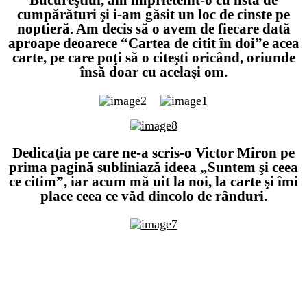
Bucureştiul, am împrietenit-o cu lista de
cumpărături şi i-am găsit un loc de cinste pe
noptieră. Am decis să o avem de fiecare dată
aproape deoarece
“Cartea de citit în doi”
e acea
carte, pe care poţi să o citeşti oricând, oriunde
însă doar cu acelaşi om.
Dedicaţia pe care ne-a scris-o Victor Miron pe
prima pagină subliniază ideea „Suntem şi ceea
ce citim”, iar acum mă uit la noi, la carte şi îmi
place ceea ce văd dincolo de rânduri.