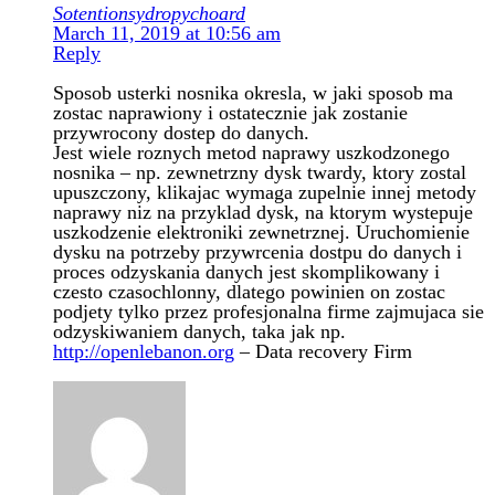
Sotentionsydropychoard
March 11, 2019 at 10:56 am
Reply
Sposob usterki nosnika okresla, w jaki sposob ma
zostac naprawiony i ostatecznie jak zostanie
przywrocony dostep do danych.
Jest wiele roznych metod naprawy uszkodzonego
nosnika – np. zewnetrzny dysk twardy, ktory zostal
upuszczony, klikajac wymaga zupelnie innej metody
naprawy niz na przyklad dysk, na ktorym wystepuje
uszkodzenie elektroniki zewnetrznej. Uruchomienie
dysku na potrzeby przywrcenia dostpu do danych i
proces odzyskania danych jest skomplikowany i
czesto czasochlonny, dlatego powinien on zostac
podjety tylko przez profesjonalna firme zajmujaca sie
odzyskiwaniem danych, taka jak np.
http://openlebanon.org
– Data recovery Firm