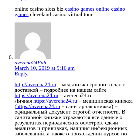
online casino slots biz
casino games
online casino
games
cleveland casino virtual tour
averena24Fuh
March 10, 2019 at 9:16 am
Reply
http://averena24.ru
– медкнижка срочно за час с
доставкой – подробнее на нашем сайте
https://averena24.ru
– averena24.ru
Личная
https://averena24.ru
– медицинская книжка
(
https://averena24.ru
– санитарная книжка) –
официальный документ строгой отчетности. В
санитарной книжке отражаются все данные о
результатах периодических осмотров, сдачи
анализов и прививках, наличия инфекционных
заболеваний, а также о прохождении курсов по