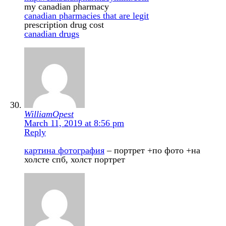
my canadian pharmacy
canadian pharmacies that are legit
prescription drug cost
canadian drugs
WilliamOpest
March 11, 2019 at 8:56 pm
Reply
картина фотография
– портрет +по фото +на
холсте спб, холст портрет