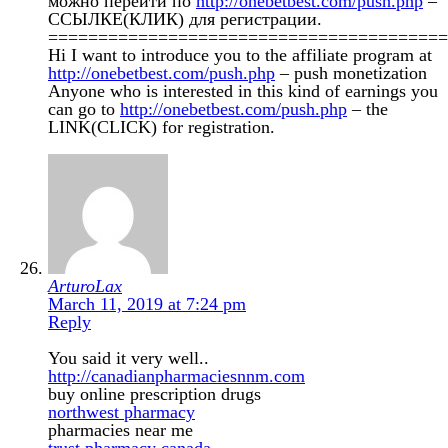
можно перейти по
http://onebetbest.com/push.php
–
ССЫЛКЕ(КЛИК) для регистрации.
========================================
Hi I want to introduce you to the affiliate program at
http://onebetbest.com/push.php
– push monetization
Anyone who is interested in this kind of earnings you
can go to
http://onebetbest.com/push.php
– the
LINK(CLICK) for registration.
ArturoLax
March 11, 2019 at 7:24 pm
Reply
You said it very well..
http://canadianpharmaciesnnm.com
buy online prescription drugs
northwest pharmacy
pharmacies near me
trust pharmacy canada