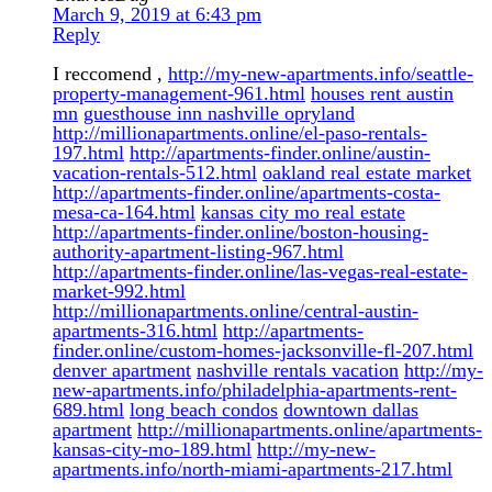
March 9, 2019 at 6:43 pm
Reply
I reccomend ,
http://my-new-apartments.info/seattle-
property-management-961.html
houses rent austin
mn
guesthouse inn nashville opryland
http://millionapartments.online/el-paso-rentals-
197.html
http://apartments-finder.online/austin-
vacation-rentals-512.html
oakland real estate market
http://apartments-finder.online/apartments-costa-
mesa-ca-164.html
kansas city mo real estate
http://apartments-finder.online/boston-housing-
authority-apartment-listing-967.html
http://apartments-finder.online/las-vegas-real-estate-
market-992.html
http://millionapartments.online/central-austin-
apartments-316.html
http://apartments-
finder.online/custom-homes-jacksonville-fl-207.html
denver apartment
nashville rentals vacation
http://my-
new-apartments.info/philadelphia-apartments-rent-
689.html
long beach condos
downtown dallas
apartment
http://millionapartments.online/apartments-
kansas-city-mo-189.html
http://my-new-
apartments.info/north-miami-apartments-217.html