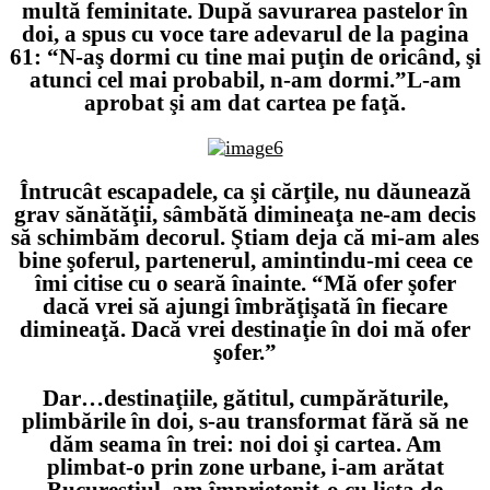
multă feminitate. După savurarea pastelor în
doi, a spus cu voce tare adevarul de la pagina
61:
“N-aş dormi cu tine mai puţin de oricând, şi
atunci cel mai probabil, n-am dormi.”
L-am
aprobat şi am dat cartea pe faţă.
Întrucât escapadele, ca şi cărţile, nu dăunează
grav sănătăţii, sâmbătă dimineaţa ne-am decis
să schimbăm decorul. Ştiam deja că mi-am ales
bine şoferul, partenerul, amintindu-mi ceea ce
îmi citise cu o seară înainte.
“Mă ofer şofer
dacă vrei să ajungi îmbrăţişată în fiecare
dimineaţă. Dacă vrei destinaţie în doi mă ofer
şofer.”
Dar…destinaţiile, gătitul, cumpărăturile,
plimbările în doi, s-au transformat fără să ne
dăm seama în trei: noi doi şi cartea. Am
plimbat-o prin zone urbane, i-am arătat