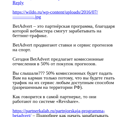
Reply
https://wildo.ru/wp-content/uploads/2016/07/
————–.jpg
BetAdvert – это партнёрская программа, благодаря
которой вебмастера смогут зарабатывать на
беттинг-трафике.
BetAdvert продвигают ставки и сервис прогнозов
на спорт.
Сегодня BetAdvert предлагает комиссионные
отчисления в 50% от покупок прогнозов.
Вы слышали??? 50% комиссионных будет падать
Вам на карман только потому, что вы будете гнать
трафик на их сервис любым доступным способом
(разрешенным на территории РФ).
Как говорится в самой партнерке, то они
работают по системе «Revshare».
https://partnerkalab.ru/partnjorskaja-programma-
betadvert/
– Подробнее как начать зарабатывать