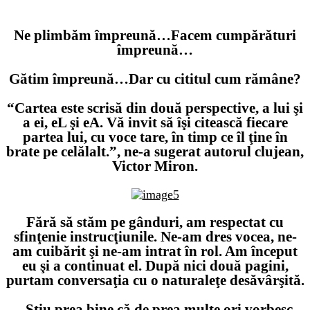
Ne plimbăm împreună…Facem cumpărături
împreună…
Gătim împreună…Dar cu cititul cum rămâne?
“Cartea este scrisă din două perspective, a lui şi
a ei, eL şi eA. Vă invit să îşi citească fiecare
partea lui, cu voce tare, în timp ce îl ţine în
brate pe celălalt.”
, ne-a sugerat autorul clujean,
Victor Miron.
Fără să stăm pe gânduri, am respectat cu
sfinţenie instrucţiunile. Ne-am dres vocea, ne-
am cuibărit şi ne-am intrat în rol. Am început
eu şi a continuat el. După nici două pagini,
purtam conversaţia cu o naturaleţe desăvârşită.
„Ştiu prea bine că de prea multe ori vorbesc