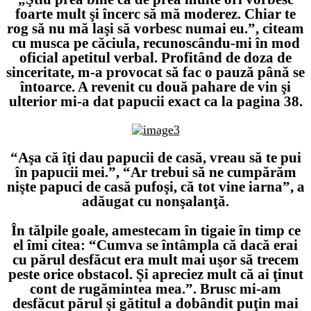
foarte mult şi încerc să mă moderez. Chiar te
rog să nu mă laşi să vorbesc numai eu.”
, citeam
cu musca pe căciula, recunoscându-mi în mod
oficial apetitul verbal. Profitând de doza de
sinceritate, m-a provocat să fac o pauză până se
întoarce. A revenit cu două pahare de vin şi
ulterior mi-a dat papucii exact ca la pagina 38.
“Aşa că îţi dau papucii de casă, vreau să te pui
în papucii mei.”
,
“Ar trebui să ne cumpărăm
nişte papuci de casă pufoşi, că tot vine iarna”
, a
adăugat cu nonşalanţă.
În tălpile goale, amestecam în tigaie în timp ce
el îmi citea:
“Cumva se întâmpla că dacă erai
cu părul desfăcut era mult mai uşor să trecem
peste orice obstacol. Şi apreciez mult că ai ţinut
cont de rugămintea mea.”
. Brusc mi-am
desfăcut părul şi gătitul a dobândit puţin mai