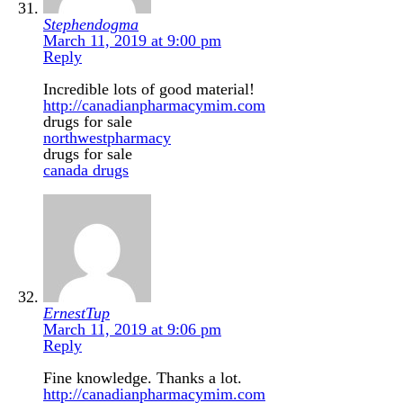
Stephendogma
March 11, 2019 at 9:00 pm
Reply
Incredible lots of good material!
http://canadianpharmacymim.com
drugs for sale
northwestpharmacy
drugs for sale
canada drugs
ErnestTup
March 11, 2019 at 9:06 pm
Reply
Fine knowledge. Thanks a lot.
http://canadianpharmacymim.com