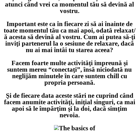
atunci când vrei ca momentul tău să devină al
vostru.
Important este ca în fiecare zi să ai înainte de
toate momentul tău ca mai apoi, odată relaxat/
ă acesta să devină al vostru. Cum ai putea să-ţi
inviţi partenerul la o sesiune de relaxare, dacă
nu ai mai întâi tu starea aceea?
Facem foarte multe activităţi împreună şi
suntem mereu “conectaţi”, însă niciodată nu
neglijăm minutele în care suntem chill cu
propria persoană.
Şi de fiecare data aceste stări ne cuprind când
facem anumite activităţi, iniţial singuri, ca mai
apoi să le împărţim şi la doi, dacă simţim
nevoia.
xxx