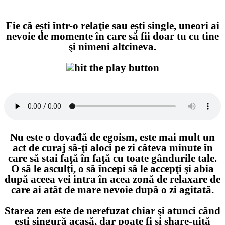
Fie că ești într-o relaţie sau ești single, uneori ai
nevoie de momente în care să fii doar tu cu tine
şi nimeni altcineva.
Nu este o dovađă de egoism, este mai mult un
act de curaj să-ţi aloci pe zi câteva minute în
care să stai faţă în faţă cu toate gândurile tale.
O să le asculţi, o să începi să le accepţi şi abia
după aceea vei intra în acea zonă de relaxare de
care ai atât de mare nevoie după o zi agitată.
Starea zen este de nerefuzat chiar şi atunci când
eşti singură acasă, dar poate fi şi share-uită