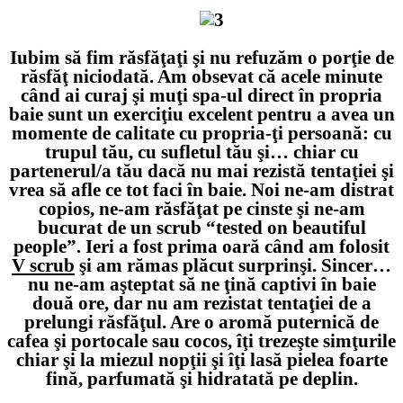
xx
Iubim să fim răsfăţaţi şi nu refuzăm o porţie de
răsfăţ niciodată. Am obsevat că acele minute
când ai curaj şi muţi spa-ul direct în propria
baie sunt un exerciţiu excelent pentru a avea un
momente de calitate cu propria-ţi persoană: cu
trupul tău, cu sufletul tău şi… chiar cu
partenerul/a tău dacă nu mai rezistă tentaţiei şi
vrea să afle ce tot faci în baie. Noi ne-am distrat
copios, ne-am răsfăţat pe cinste şi ne-am
bucurat de un scrub “tested on beautiful
people”. Ieri a fost prima oară când am folosit
V scrub
şi am rămas plăcut surprinşi. Sincer…
nu ne-am aşteptat să ne ţină captivi în baie
două ore, dar nu am rezistat tentaţiei de a
prelungi răsfăţul. Are o aromă puternică de
cafea şi portocale sau cocos, îţi trezeşte simţurile
chiar şi la miezul nopţii şi îţi lasă pielea foarte
fină, parfumată şi hidratată pe deplin.