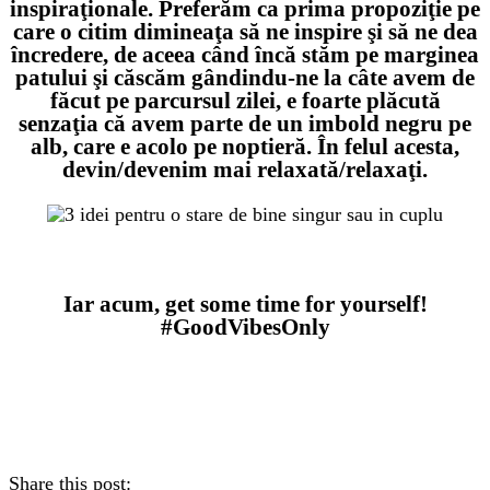
inspiraţionale. Preferăm ca prima propoziţie pe
care o citim dimineaţa să ne inspire şi să ne dea
încredere, de aceea când încă stăm pe marginea
patului şi căscăm gândindu-ne la câte avem de
făcut pe parcursul zilei, e foarte plăcută
senzaţia că avem parte de un imbold negru pe
alb, care e acolo pe noptieră. În felul acesta,
devin/devenim mai relaxată/relaxaţi.
xxx
Iar acum, get some time for yourself!
#GoodVibesOnly
Share this post: