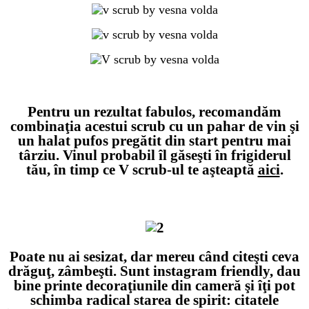
Pentru un rezultat fabulos, recomandăm
combinaţia acestui scrub cu un pahar de vin şi
un halat pufos pregătit din start pentru mai
târziu. Vinul probabil îl găseşti în frigiderul
tău, în timp ce V scrub-ul te aşteaptă
aici
.
xxx
Poate nu ai sesizat, dar mereu când citeşti ceva
drăguţ, zâmbeşti. Sunt instagram friendly, dau
bine printe decoraţiunile din cameră şi îţi pot
schimba radical starea de spirit: citatele