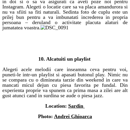
in doi si o sa va asigurati ca aveti poze noi pentru
Instagram. Alegeti o locatie care sa va placa amandurora si
nu va sfiiti sa fiti naturali. Sedinta foto de cuplu este un
prilej bun pentru a va imbunatati increderea in propria
persoana – deruland o activitate placuta alaturi de
jumatatea voastra.
activitati de cuplu
10. Alcatuiti un playlist
Alegeti acele melodii care inseamna ceva pentru voi,
puneti-le intr-un playlist si apasati butonul play. Nimic nu
se compara cu o dimineata tarzie din weekend in care va
mancati micul dejun cu piesa favorita pe fundal. Din
experienta proprie va spunem ca prima masa a zilei are alt
gust atunci cand in surdina se aude o piesa jazz.
Location:
Sardin
Photo:
Andrei Ghioarca