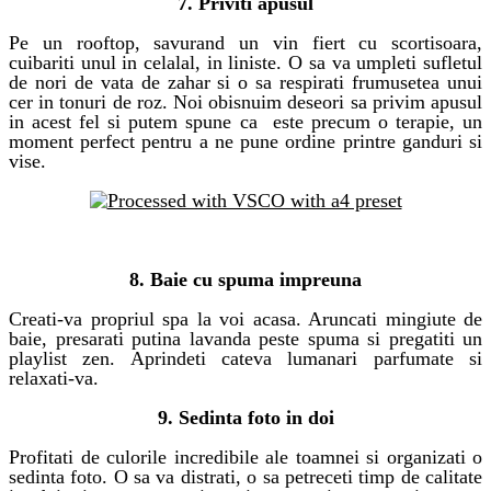
7. Priviti apusul
Pe un rooftop, savurand un vin fiert cu scortisoara,
cuibariti unul in celalal, in liniste. O sa va umpleti sufletul
de nori de vata de zahar si o sa respirati frumusetea unui
cer in tonuri de roz. Noi obisnuim deseori sa privim apusul
in acest fel si putem spune ca este precum o terapie, un
moment perfect pentru a ne pune ordine printre ganduri si
vise.
activitati de cuplu
8. Baie cu spuma impreuna
Creati-va propriul spa la voi acasa. Aruncati mingiute de
baie, presarati putina lavanda peste spuma si pregatiti un
playlist zen. Aprindeti cateva lumanari parfumate si
relaxati-va.
activitati de cuplu
9. Sedinta foto in doi
Profitati de culorile incredibile ale toamnei si organizati o
sedinta foto. O sa va distrati, o sa petreceti timp de calitate