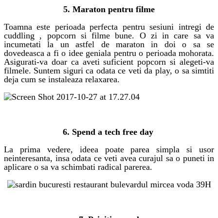
5. Maraton pentru filme
Toamna este perioada perfecta pentru sesiuni intregi de
cuddling , popcorn si filme bune. O zi in care sa va
incumetati la un astfel de maraton in doi o sa se
dovedeasca a fi o idee geniala pentru o perioada mohorata.
Asigurati-va doar ca aveti suficient popcorn si alegeti-va
filmele. Suntem siguri ca odata ce veti da play, o sa simtiti
deja cum se instaleaza relaxarea.
activitati de cuplu
6. Spend a tech free day
La prima vedere, ideea poate parea simpla si usor
neinteresanta, insa odata ce veti avea curajul sa o puneti in
aplicare o sa va schimbati radical parerea.
activitati de cuplu