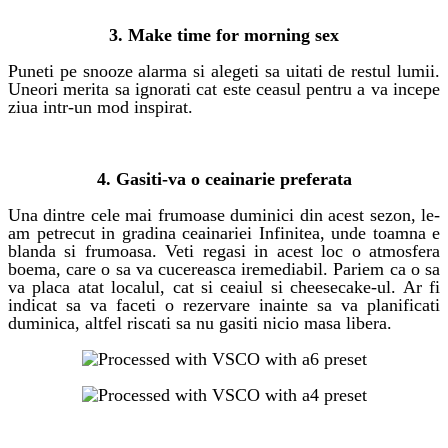
3. Make time for morning sex
Puneti pe snooze alarma si alegeti sa uitati de restul lumii.
Uneori merita sa ignorati cat este ceasul pentru a va incepe
ziua intr-un mod inspirat.
activitati de cuplu
4. Gasiti-va o ceainarie preferata
Una dintre cele mai frumoase duminici din acest sezon, le-
am petrecut in gradina ceainariei Infinitea, unde toamna e
blanda si frumoasa. Veti regasi in acest loc o atmosfera
boema, care o sa va cucereasca iremediabil. Pariem ca o sa
va placa atat localul, cat si ceaiul si cheesecake-ul. Ar fi
indicat sa va faceti o rezervare inainte sa va planificati
duminica, altfel riscati sa nu gasiti nicio masa libera.
activitati de cuplu